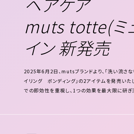
ヘアケア
muts totte
イン 新発売
2025年6月2日、mutsブランドより、「洗い流さ
イリング ボンディング」の2アイテムを発売いた
での即効性を重視し、1つの効果を最大限に研ぎ澄ま
otte(ミューツトッテ)」となります。 洗い流さ
ロンの熱から...