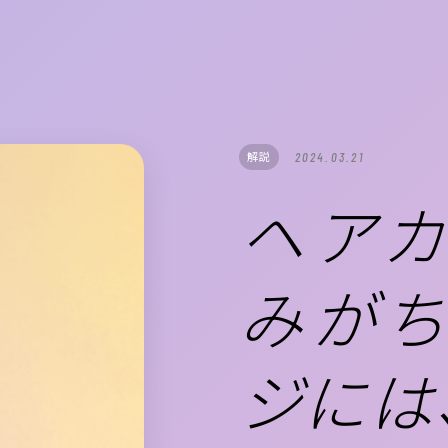
解説
2024.03.21
ヘアカ
みがち
ジには