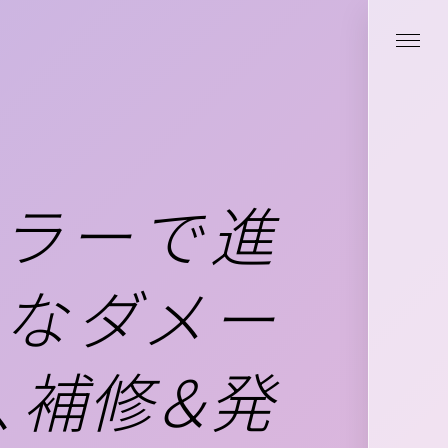
ラーで進
なダメー
、補修＆発