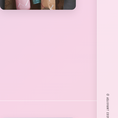
© ADJUVANT COSME JAPAN CO.,LTD