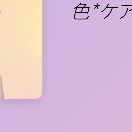
色*ケ
「ヘア