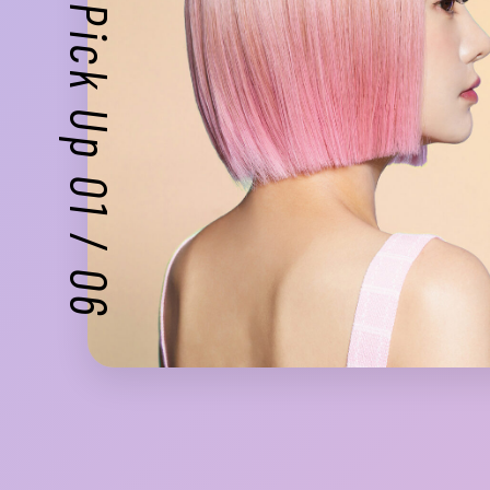
Pick Up
01
/
06