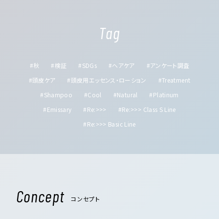
Tag
#秋
#検証
#SDGs
#ヘアケア
#アンケート調査
#頭皮ケア
#頭皮用エッセンス・ローション
#Treatment
#Shampoo
#Cool
#Natural
#Platinum
#Emissary
#Re:>>>
#Re:>>> Class S Line
#Re:>>> Basic Line
Concept
コンセプト