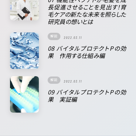
長促進させることを見出す！育
毛ケアの新たな未来を照らした
研究員の想いとは
解説
2022.03.11
08 バイタルプロテクトPの効
果 作用する仕組み編
解説
2022.03.11
09 バイタルプロテクトPの効
果 実証編