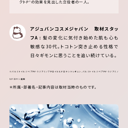
クトP
の効果を見出した立役者の一人。
※
アジュバンコスメジャパン 取材スタッ
フA :
髪の変化に気付き始めた肌も心も
敏感な30代。トコトン突き止める性格で
日々ギモンに思うことを追い続けている。
※パルミトイルジペプチド-5ジアミノブチロイルヒドロキシトレオニン、パルミトイルジペプチド-5ジアミノ
ヒドロキシ酪酸
＊所属・部署名・記事内容は取材当時のものです。