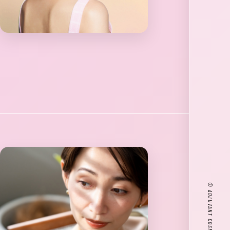
© ADJUVANT COSME JAPAN CO.,LTD