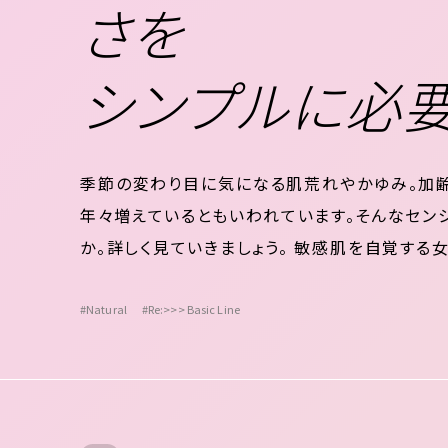
さを
シンプルに必
季節の変わり目に気になる肌荒れやかゆみ。加
年々増えているともいわれています。そんなセン
か。詳しく見ていきましょう。 敏感肌を自覚する女
の違うところ①すこやかな肌②敏感な肌 肌バリ
しさを与える「Natural」 敏感肌を自覚...
#Natural
#Re:>>> Basic Line