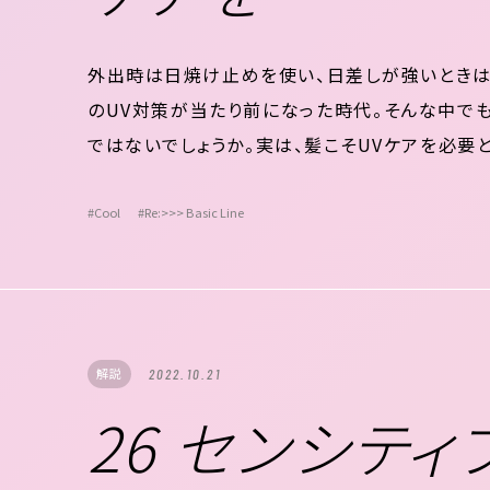
外出時は日焼け止めを使い、日差しが強いときは
のUV対策が当たり前になった時代。そんな中でも
ではないでしょうか。実は、髪こそUVケアを必要
中心に詳しく見ていきましょう。 肌のUVケアは
数％しかいない 髪にUVケアが必要な理由...
#Cool
#Re:>>> Basic Line
解説
2022.10.21
26 センシテ