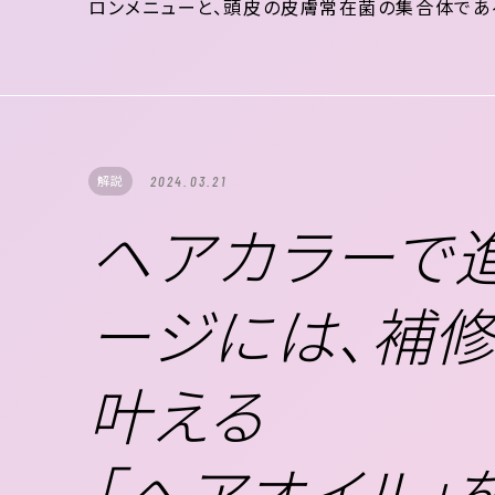
ロンメニューと、頭皮の皮膚常在菌の集合体である
地肌フローラが乱れがちな３大要因 界面活性剤
悪玉菌＊1の増加 乾燥による善玉菌＊2の減...
解説
2024.03.21
ヘアカラーで
ージには、補修
叶える
「ヘアオイル」