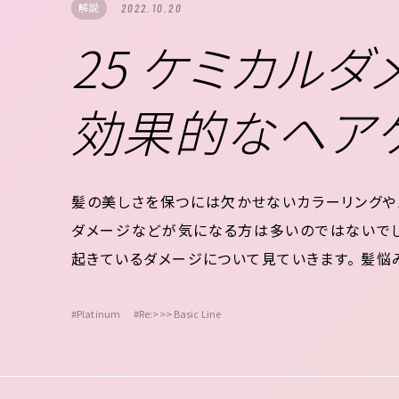
解説
2022.10.20
25 ケミカル
効果的なヘア
髪の美しさを保つには欠かせないカラーリングや
ダメージなどが気になる方は多いのではないで
起きているダメージについて見ていきます。 髪悩
カラーをしている人は3人に1人以上 代表的な３つ
の損失③キューティクルの空洞化 髪色もス...
#Platinum
#Re:>>> Basic Line