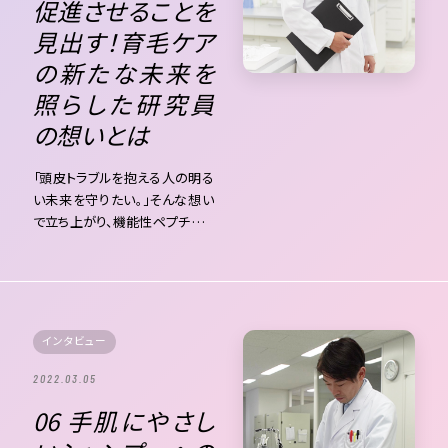
促進させることを
見出す！育毛ケア
の新たな未来を
照らした研究員
の想いとは
「頭皮トラブルを抱える人の明る
い未来を守りたい。」そんな想い
で立ち上がり、機能性ペプチドの
育毛効果を見出したアジュバン
研究員の中村。長年頭髪化粧品
の開発に携わり、一つひとつの
原料に着目し、お客様の安心と
効果を追い求めた軌跡を追いま
インタビュー
した。 原料探索にかける研究員
の想い 従来の研究プロセスとの
2022.03.05
違い 効果も高く、そしてやさしさ
06 手肌にやさし
を見出すために 美容師だからこ
そできる育毛ケア この手で未来