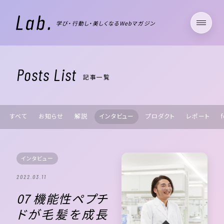
学び・行動し・美しくなるWebマガジン
Posts List
記事一覧
すべて
お知らせ
解説
インタビュー
プロダクト
レポート
インタビュー
2022.03.11
07 機能性ペプチ
ドが毛髪を成長