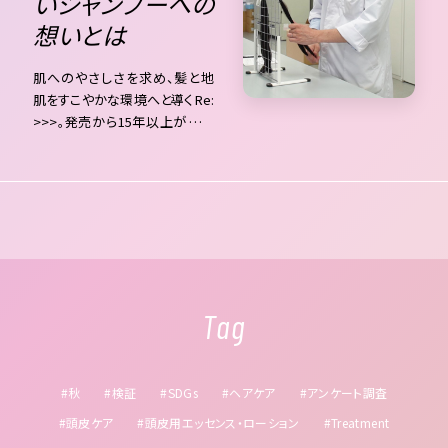
いシャンプーへの
を守りたい。原料探...
想いとは
肌へのやさしさを求め、髪と地
肌をすこやかな環境へと導くRe:
>>>。発売から15年以上が経過
し長年サロンやお客様の悩みを
解決してきたブランドについて、
改めて研究者にインタビュー。
手荒れに悩む美容師に向けて、
肌にやさしい洗浄成分 肌と髪に
やさしいスキンケア発想 すこや
かさを取り戻すRe:>>> 手荒れ
に悩む美容師に向けて、肌にや
Tag
さしい洗浄成分 サロン専売品で
ある...
#秋
#検証
#SDGs
#ヘアケア
#アンケート調査
#頭皮ケア
#頭皮用エッセンス・ローション
#Treatment