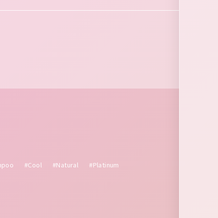
mpoo
#Cool
#Natural
#Platinum