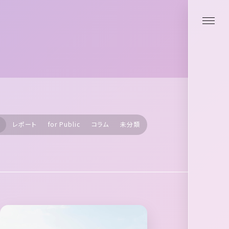
ト
レポート
for Public
コラム
未分類