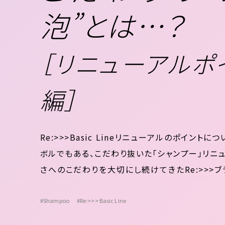
泡”とは…？
［リニューアルポ
編］
Re:>>>Basic Lineリニューアルのポイン
ボルでもある、こだわり抜いた「シャンプー」リニュ
さへのこだわりを大切にし続けてきたRe:>>>ブラン
が持つ「2つの性質」に着目進化した泡の“キメ”と“
#Shampoo
#Re:>>> Basic Line