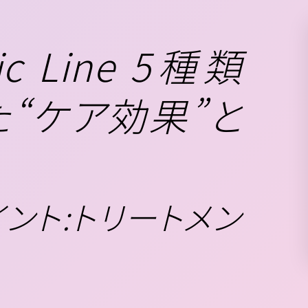
sic Line 5種類
“ケア効果”と
ント:トリートメン