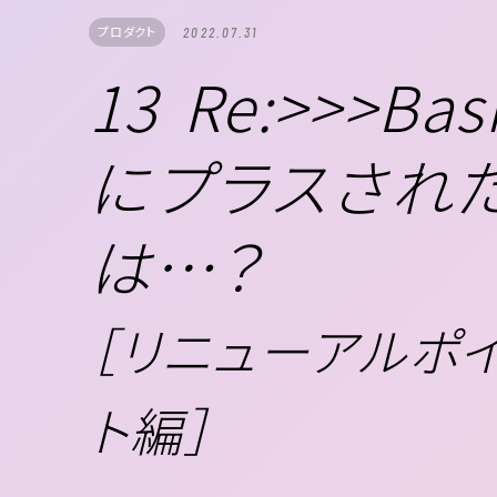
プロダクト
2022.07.31
13 Re:>>>Ba
にプラスされた
は…？
［リニューアルポイ
ト編］