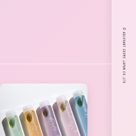
© ADJUVANT COSME JAPAN CO.,LTD