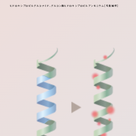
ヒドロキシプロピルグルコナミド、グルコン酸ヒドロキシプロピルアンモニウム［毛髪補修］