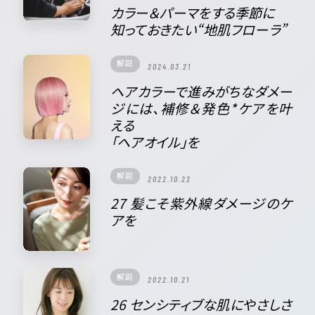
カラー＆パーマをする季節に
知っておきたい“地肌フローラ”
解説
2024.03.21
ヘアカラーで進みがちなダメー
ジには、補修＆発色*ケアを叶
える
「ヘアオイル」を
解説
2022.10.22
27 髪こそ紫外線ダメージのケ
アを
解説
2022.10.21
26 センシティブな肌にやさしさ