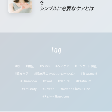
を
シンプルに必要なケアとは
Tag
#秋
#検証
#SDGs
#ヘアケア
#アンケート調査
#頭皮ケア
#頭皮用エッセンス・ローション
#Treatment
#Shampoo
#Cool
#Natural
#Platinum
#Emissary
#Re:>>>
#Re:>>> Class S Line
#Re:>>> Basic Line