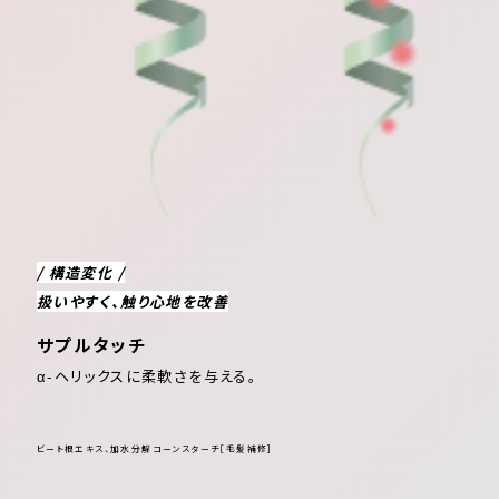
/ 構造変化 /
扱いやすく、触り心地を改善
サプルタッチ
α-ヘリックスに柔軟さを与える。
ビート根エキス、加水分解コーンスターチ［毛髪補修］