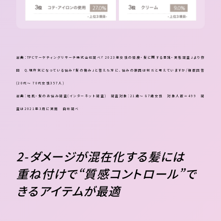
出典：TPCマーケティングリサーチ株式会社調べ「 2023年女性の頭皮・髪に関する意識・実態調査」より作
図
Q.現在気になっている悩み「髪の傷み」と答えた方に、悩みの原因は何だと考えていますか/複数回答
(20代～ 70代女性357人)
出典：地肌・髪のお悩み調査(インターネット調査) 調査対象：21歳～ 87歳女性 対象人数＝499 調
査は2021年3月に実施 自社調べ
2-ダメージが混在化する髪には
重ね付けで“質感コントロール”で
きるアイテムが最適