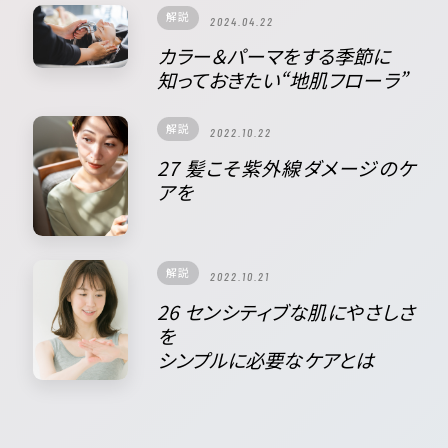
解説
2024.04.22
カラー＆パーマをする季節に
知っておきたい“地肌フローラ”
解説
2022.10.22
27 髪こそ紫外線ダメージのケ
アを
解説
2022.10.21
26 センシティブな肌にやさしさ
を
シンプルに必要なケアとは