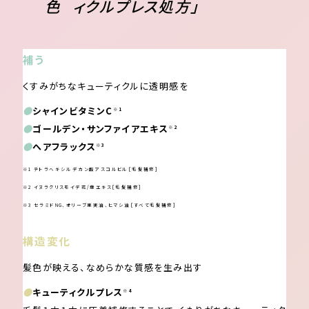
色
ィクルプレス処方」
補う
くすみがちなキューティクルに透明感を
●
シャインビタミンC
※1
●
ゴールデン・サンファイアエキス
※2
●
へアフラックス
※3
※1 テトラヘキシルデカン酸アスコルビル［毛髪補修］
※2 イヌラクリスモイデ花/葉エキス［毛髪補修］
※3 セラミドNG、オリーブ果実油、ヒマシ油［すべて毛髪補修］
構造変化
髪色が映える、なめらかな質感を生み出す
●
キューティクルプレス
※4