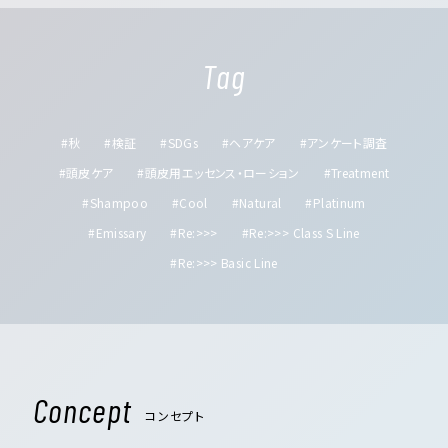
Tag
#秋
#検証
#SDGs
#ヘアケア
#アンケート調査
#頭皮ケア
#頭皮用エッセンス・ローション
#Treatment
#Shampoo
#Cool
#Natural
#Platinum
#Emissary
#Re:>>>
#Re:>>> Class S Line
#Re:>>> Basic Line
Concept
コンセプト