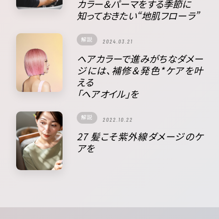
カラー＆パーマをする季節に
知っておきたい“地肌フローラ”
解説
2024.03.21
ヘアカラーで進みがちなダメー
ジには、補修＆発色*ケアを叶
える
「ヘアオイル」を
解説
2022.10.22
27 髪こそ紫外線ダメージのケ
アを