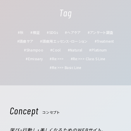
Tag
#秋
#検証
#SDGs
#ヘアケア
#アンケート調査
#頭皮ケア
#頭皮用エッセンス・ローション
#Treatment
#Shampoo
#Cool
#Natural
#Platinum
#Emissary
#Re:>>>
#Re:>>> Class S Line
#Re:>>> Basic Line
Concept
コンセプト
学び・行動し・美しくなるためのWEBサイト。