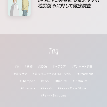
地肌悩みに対して徹底調査
Tag
#秋
#検証
#SDGs
#ヘアケア
#アンケート調査
#頭皮ケア
#頭皮用エッセンス・ローション
#Treatment
#Shampoo
#Cool
#Natural
#Platinum
#Emissary
#Re:>>>
#Re:>>> Class S Line
#Re:>>> Basic Line