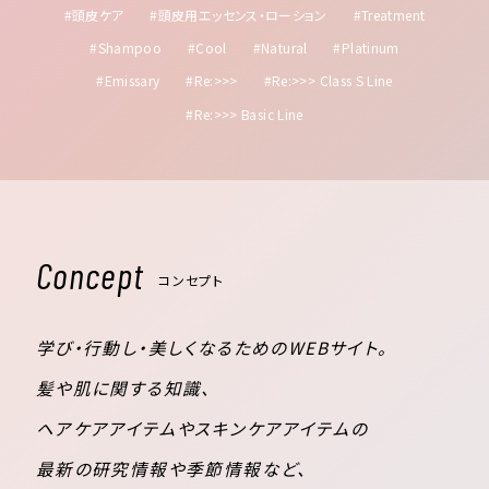
#頭皮ケア
#頭皮用エッセンス・ローション
#Treatment
#Shampoo
#Cool
#Natural
#Platinum
#Emissary
#Re:>>>
#Re:>>> Class S Line
#Re:>>> Basic Line
Concept
コンセプト
学び・行動し・美しくなるためのWEBサイト。
髪や肌に関する知識、
ヘアケアアイテムやスキンケアアイテムの
最新の研究情報や季節情報など、