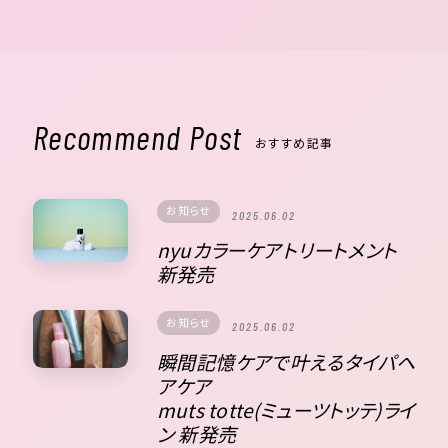
Recommend Post
おすすめ記事
お知らせ
2025.06.02
nyuカラーケアトリートメント
新発売
お知らせ
2025.06.02
瞬間記憶ケアで叶えるタイパヘ
アケア
muts totte(ミューツトッテ)ライ
ン 新発売