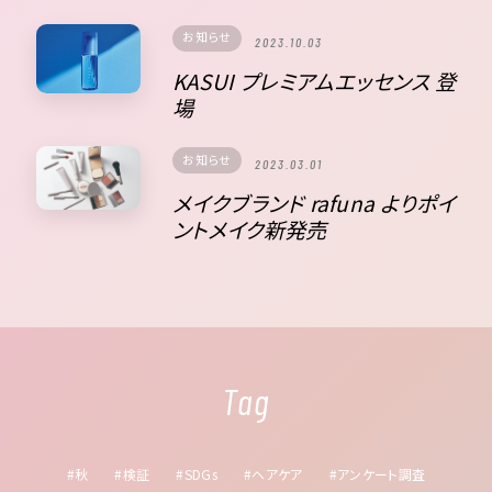
お知らせ
2023.10.03
KASUI プレミアムエッセンス 登
場
お知らせ
2023.03.01
メイクブランド rafuna よりポイ
ントメイク新発売
Tag
#秋
#検証
#SDGs
#ヘアケア
#アンケート調査